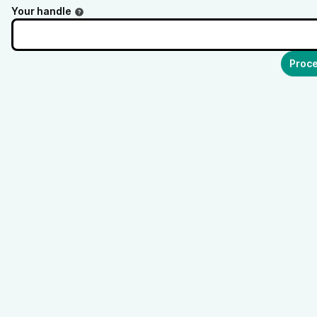
Your handle
Proce