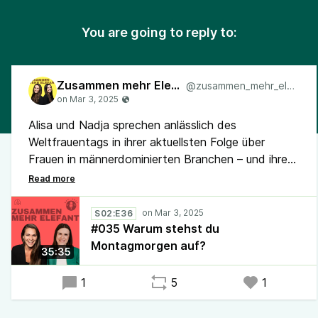
You are going to reply to:
Zusammen mehr Elefant
@zusammen_mehr_elefant
Alisa und Nadja sprechen anlässlich des
Weltfrauentags in ihrer aktuellsten Folge über
Frauen in männerdominierten Branchen – und ihre
eigenen Erfahrungen in Lean & Agile.
Warum ist der Frauenanteil in diesen Bereichen
noch immer so gering, und was können wir positiv
S02:E36
dazu beitragen, damit sich mehr Frauen für diese
#035 Warum stehst du
Berufe interessieren?
Montagmorgen auf?
35:35
Hört rein und lasst uns gemeinsam die Zukunft
gestalten!
1
5
1
#Lean #Agile #Scrum #Kaizen