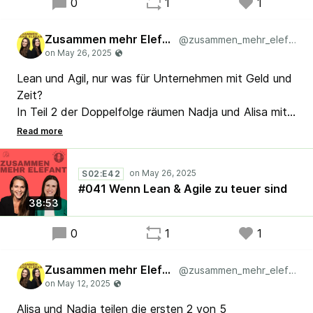
0
1
1
#Lean #Agile #Scrum #Kaizen
Zusammen mehr Elefant
@zusammen_mehr_elefant
Lean und Agil, nur was für Unternehmen mit Geld und
Zeit?
In Teil 2 der Doppelfolge räumen Nadja und Alisa mit
typischen Denkfehlern auf, die eure Transformation
torpedieren können. Zwischen „uns geht’s zu gut“ und
„dafür fehlt uns das Budget“ liegt oft nur ein
S02:E42
gedanklicher Trugschluss.
#041 Wenn Lean & Agile zu teuer sind
👉 Welche Ausrede hält euch (noch) zurück?
38:53
#Lean #Agile #Kaizen #Scrum
0
1
1
Zusammen mehr Elefant
@zusammen_mehr_elefant
Alisa und Nadja teilen die ersten 2 von 5