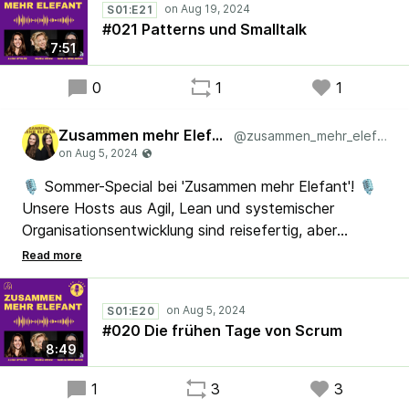
S01:E21
beeindruckenden Erfahrungsschatz! Jeden zweiten
#021 Patterns und Smalltalk
Dienstag auf allen großen Podcastplattformen!
7:51
Am 3. September startet unsere zweite Staffel, also
nicht verpassen!
0
1
1
#Podcast #Scrum #Lean
#SystemischeOrganisationsentwicklung
Zusammen mehr Elefant
@zusammen_mehr_elefant
🎙️ Sommer-Special bei 'Zusammen mehr Elefant'! 🎙️
Unsere Hosts aus Agil, Lean und systemischer
Organisationsentwicklung sind reisefertig, aber
versorgen euch trotzdem mit spannendem Wissen.
Freut euch auf ein exklusives Interview und die
Enthüllung unseres geheimen Gastes! Jeden zweiten
S01:E20
Dienstag auf der Podcastplattform deiner Wahl
#020 Die frühen Tage von Scrum
#Podcast #SommerSpecial #Agil #Lean
8:49
#SystemischeOrganisationsentwicklung
1
3
3