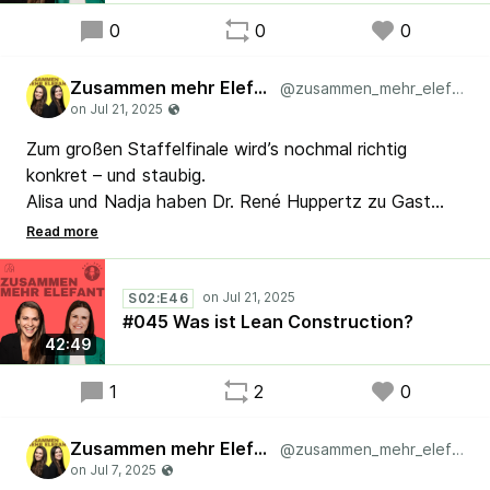
0
0
0
#Lean #Agile #Kaizen #Scrum
Zusammen mehr Elefant
@zusammen_mehr_elefant
Zum großen Staffelfinale wird’s nochmal richtig
konkret – und staubig.
Alisa und Nadja haben Dr. René Huppertz zu Gast
und fragen alles, was ihr schon immer über Lean
Construction wissen wolltet.
Was lässt sich vom Bau für die Transformation in
S02:E46
Organisationen lernen?
#045 Was ist Lean Construction?
Wird Lean hier wirklich sichtbar – oder einfach nur
42:49
verbaut?
1
2
0
#Kaizen #Lean #Scrum #Agile #LeanConstruction
Zusammen mehr Elefant
@zusammen_mehr_elefant