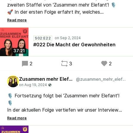
zweiten Staffel von 'Zusammen mehr Elefant'! 🎙️
🚀 In der ersten Folge erfahrt ihr, welches
Hauptthema die nächsten 24 Episoden bestimmen
wird. Freut euch auf frische Impulse zur
ganzheitlichen Organisationsentwicklung – ab jetzt
S02:E22
wieder alle zwei Wochen dienstags. 🚀
#022 Die Macht der Gewohnheiten
#Organisationsentwicklung #Agile #Lean
37:21
2
3
2
Zusammen mehr Elefant
@zusammen_mehr_elefant
🎙️ Fortsetzung folgt bei 'Zusammen mehr Elefant'!
🎙️
In der aktuellen Folge vertiefen wir unser Interview
mit Jean-Pierre Berchez und tauchen noch tiefer in
diefrühen Tage von Scrum ab. Holt euch weitere
Einblicke und spannende Geschichten aus seinem