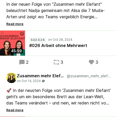
In der neuen Folge von "Zusammen mehr Elefant"
beleuchtet Nadja gemeinsam mit Alisa die 7 Muda-
Arten und zeigt wo Teams vergeblich Energie
investieren. Funktionieren diese Lean-Klassiker auch
im agilen Kontext? Wie können wir unsere
Zusammenarbeit effizienter gestalten?
S02:E26
#026 Arbeit ohne Mehrwert
🎧 Mit Special Guest Mari Furukawa-Caspary – jetzt
45:59
reinhören und mitdiskutieren! Welche Beobachtungen
macht ihr in euren Teams?
2
3
3
#Podcast #Lean #Agile #Organisationsentwicklung
#Führung
Zusammen mehr Elefant
@zusammen_mehr_elefant
🚀 In der neusten Folge von 'Zusammen mehr Elefant'
geht’s um ein besonderes Brett aus der Lean-Welt,
das Teams verändert – und nein, wir reden nicht vom
Daily oder Kanban-Board! Alisa und Nadja prüfen,
welches Brett und welche Routinen die Scrum-