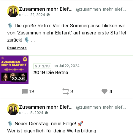
Zusammen mehr Elefant
@zusammen_mehr_elefant
🎙️ Die große Retro: Vor der Sommerpause blicken wir
von 'Zusammen mehr Elefant' auf unsere erste Staffel
zurück! 🎙️
Erfahre, wie uns unser Podcast-Projekt verändert
hat. Welche Folgen waren unsere Favoriten und gibt
es eine zweite Staffel? Höre "Zusammen mehr
S01:E19
Elefant" auf dem Podcast-Anbieter deiner Wahl.
#019 Die Retro
Jeden zweiten Dienstag! #Podcast #Scrum #Lean
33:36
#SystemischeOrganisationsentwicklung
18
3
4
Zusammen mehr Elefant
@zusammen_mehr_elefant
🎙️ Neuer Dienstag, neue Folge! 🚀
Wer ist eigentlich für deine Weiterbildung