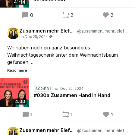
41:14
Neujahrsritual! 🌟
0
2
2
#TWI #Lean #Scrum #Agile
Zusammen mehr Elefant
@zusammen_mehr_elefant
Wir haben noch ein ganz besonderes
Weihnachtsgeschenk unter dem Weihnachtsbaum
gefunden.
Den Song zu unserer letzten Folge.
Das ist das Ergebnis, wenn aus dem Transkript
S02:E31
unserer Folge ein Song entsteht.
#030a Zusammen Hand in Hand
4:00
Hört es euch an und lasst uns wissen, was ihr dazu
denkt.
1
1
1
Zusammen mehr Elefant
@zusammen_mehr_elefant