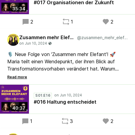
#017 Organisationen der Zukunft
erfolgreich durch Veränderungen navigieren kann.
35:34
#Lean #Agile #Haltung #Scrum
#SystemischeOrganisationsentwicklung
2
1
2
Zusammen mehr Elefant
@zusammen_mehr_elefant
🎙️ Neue Folge von 'Zusammen mehr Elefant'! 🚀
Maria teilt einen Wendepunkt, der ihren Blick auf
Transformationsvorhaben verändert hat. Warum
fallen sie manchen Organisationen leichter? Alisa,
Nadja und Maria starten ins Thema Haltungsebenen
und erweitern eure Perspektiven. Eine Folge für alle,
S01:E16
die ihr Lösungsvolumen kritisch hinterfragen wollen.
#016 Haltung entscheidet
Jeden zweiten Dienstag! 🌐✨ #Podcast
40:37
#Organisationsentwicklung #Lean #Agile #Scrum
1
3
2