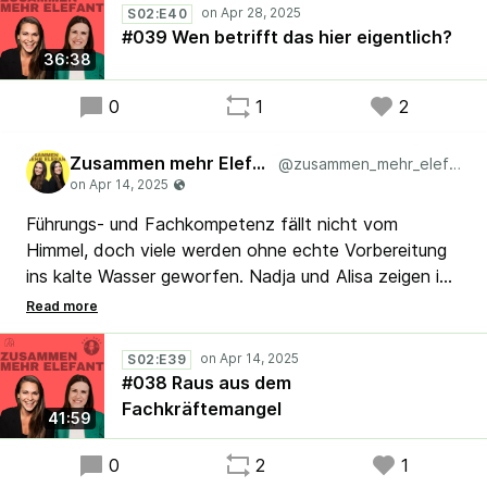
S02:E40
müssen und wie Graustufen echte Veränderung
#039 Wen betrifft das hier eigentlich?
stärken, erfahrt ihr hier. 🎧 Wann habt ihr zuletzt
36:38
bewusst Beteiligung gestaltet? #Lean #Agile
#Podcast #ChangeManagement #Leadership
0
1
2
Zusammen mehr Elefant
@zusammen_mehr_elefant
Führungs- und Fachkompetenz fällt nicht vom
Himmel, doch viele werden ohne echte Vorbereitung
ins kalte Wasser geworfen. Nadja und Alisa zeigen in
der neuen Folge, wie Nachwuchsförderung und
Nachfolge besser geregelt werden können.
S02:E39
#Lean #Agile #Scrum #Kaizen
#038 Raus aus dem
Fachkräftemangel
41:59
0
2
1