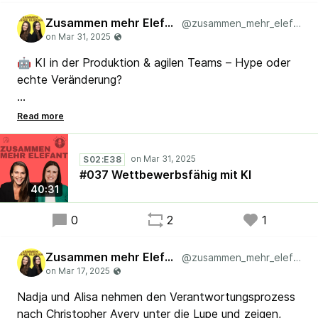
Zusammen mehr Elefant
@zusammen_mehr_elefant
🤖 KI in der Produktion & agilen Teams – Hype oder
echte Veränderung?
Nadja und Alisa sprechen darüber, wo künstliche
Intelligenz bereits heute eingesetzt wird und welche
Möglichkeiten sie für Teams und Unternehmen bietet.
S02:E38
Wo liegt die "Magie" bei der Nutzung von KI und wo
#037 Wettbewerbsfähig mit KI
sind die Grenzen? Hört rein und entdeckt spannende
40:31
Anwendungsgebiete! 🎧 #Podcast #Lean #Agile
#Scrum #AI
0
2
1
Zusammen mehr Elefant
@zusammen_mehr_elefant
Nadja und Alisa nehmen den Verantwortungsprozess
nach Christopher Avery unter die Lupe und zeigen,