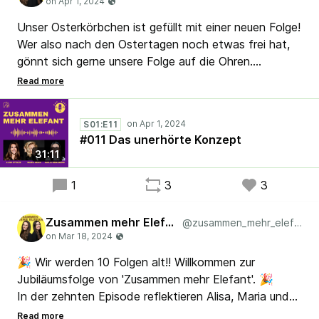
Unser Osterkörbchen ist gefüllt mit einer neuen Folge!
Wer also nach den Ostertagen noch etwas frei hat,
gönnt sich gerne unsere Folge auf die Ohren.
Vorsicht, nicht dass euch der Hasenbraten vom Teller
hüpft, wenn ihr vom "unerhörten Konzept" hört, das
Maria mit Alisa und Nadja teilt.
S01:E11
#011 Das unerhörte Konzept
#Lean #Agile #SystemTheorie
31:11
#SystemischeOrganisationsentwicklung
1
3
3
Zusammen mehr Elefant
@zusammen_mehr_elefant
🎉 Wir werden 10 Folgen alt!! Willkommen zur
Jubiläumsfolge von 'Zusammen mehr Elefant'. 🎉
In der zehnten Episode reflektieren Alisa, Maria und
Nadja all ihre bisherigen Erfahrungen im Umgang mit