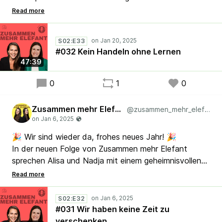
Learning – ein Konzept, das Lernen in Organisationen
praxisnäher, effektiver und schneller macht. 💡 Wie
könnt ihr es für euch und euer Team nutzen? Hört
S02:E33
rein und findet es heraus!
#032 Kein Handeln ohne Lernen
47:39
#Lean #Agile #ActionLearning #Srum
0
1
0
Zusammen mehr Elefant
@zusammen_mehr_elefant
🎉 Wir sind wieder da, frohes neues Jahr! 🎉
In der neuen Folge von Zusammen mehr Elefant
sprechen Alisa und Nadja mit einem geheimnisvollen
Special Guest über vergessene Routinen, die 30 Jahre
später in der japanischen Automobilindustrie
wiederentdeckt wurden. 💡 Erfahre, welche
S02:E32
historischen Ansätze heute noch wirken.
#031 Wir haben keine Zeit zu
Darüber hinaus, hol dir einen Impuls für dein
verschenken