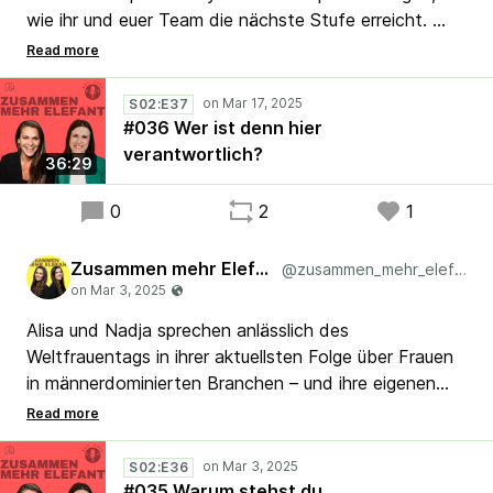
wie ihr und euer Team die nächste Stufe erreicht.
Quiet quitting, Dienst nach Vorschrift oder echtes
Ownership – was braucht es für mehr Verantwortung?
Hört rein und lernt, was Übernahme von
S02:E37
Verantwortung wirklich heißt! 🎧
#036 Wer ist denn hier
#Lean #Agile #Kaizen #Scrum
verantwortlich?
36:29
0
2
1
Zusammen mehr Elefant
@zusammen_mehr_elefant
Alisa und Nadja sprechen anlässlich des
Weltfrauentags in ihrer aktuellsten Folge über Frauen
in männerdominierten Branchen – und ihre eigenen
Erfahrungen in Lean & Agile.
Warum ist der Frauenanteil in diesen Bereichen noch
immer so gering, und was können wir positiv dazu
S02:E36
beitragen, damit sich mehr Frauen für diese Berufe
#035 Warum stehst du