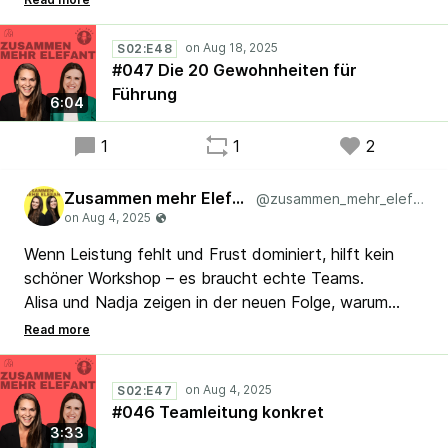
wie neue Teamleitungen ganz konkret ihren Alltag
gestalten können – praxisnah, einfach und wirksam.
S02:E48
👉 Was hilft wirklich, um vom Start weg ein starkes
#047 Die 20 Gewohnheiten für
Team aufzubauen?
Führung
6:04
#Lean #Kaizen #Scrum #Agile
1
1
2
Zusammen mehr Elefant
@zusammen_mehr_elefant
Wenn Leistung fehlt und Frust dominiert, hilft kein
schöner Workshop – es braucht echte Teams.
Alisa und Nadja zeigen in der neuen Folge, warum
Teamarbeit mehr ist als gemeinsame Termine und
bunte Post-its.
Gerade wenn die Lücke zwischen Ist und Soll groß
S02:E47
ist, steckt im Team die Lösung.
#046 Teamleitung konkret
Was macht ein echtes Team aus – und wie wird man
3:33
eins?