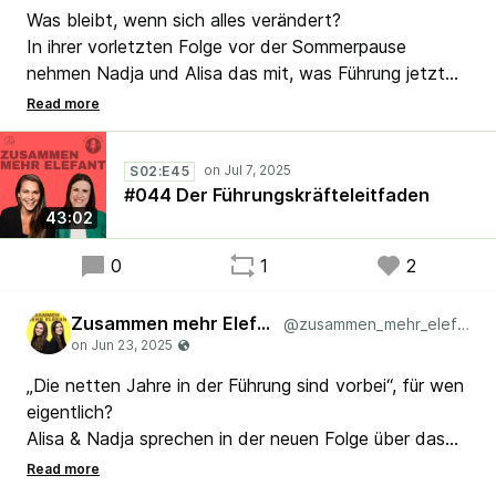
Was bleibt, wenn sich alles verändert?
In ihrer vorletzten Folge vor der Sommerpause
nehmen Nadja und Alisa das mit, was Führung jetzt
und in Zukunft wirklich braucht, auch wenn sich
Rahmen, Rollen und Routinen weiter wandeln.
Was hilft beim Navigieren durch stürmische Zeiten?
S02:E45
Welche Prinzipien aus Lean und Agilität geben auch in
#044 Der Führungskräfteleitfaden
Zukunft Richtung und Halt?
43:02
#Kaizen #Scrum #Lean #Agile
0
1
2
Zusammen mehr Elefant
@zusammen_mehr_elefant
„Die netten Jahre in der Führung sind vorbei“, für wen
eigentlich?
Alisa & Nadja sprechen in der neuen Folge über das
geforderte Zukunfts-Skillset für Führungskräfte.
Welche Rolle spielt Erfahrung, wenn Führung plötzlich