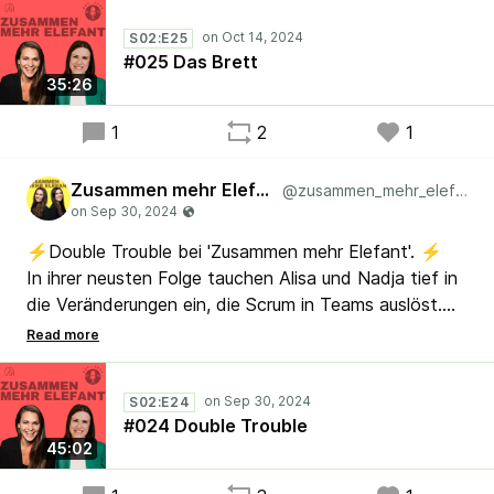
Community von Lean übernommen hat und was es
S02:E25
wirklich bringt. Neugierig? Jetzt reinhören und
#025 Das Brett
erfahren, welche Veränderungen auf Teams
35:26
zukommen! 🚀
1
2
1
Zusammen mehr Elefant
@zusammen_mehr_elefant
⚡Double Trouble bei 'Zusammen mehr Elefant'. ⚡
In ihrer neusten Folge tauchen Alisa und Nadja tief in
die Veränderungen ein, die Scrum in Teams auslöst.
Was verändert das Rahmenwerk und was bewirkt die
kontinuierliche Verbesserung? Passend zum
Staffelthema "Veränderung" erfahrt ihr, was wirklich
S02:E24
auf euch zukommt! 🎧
#024 Double Trouble
#Change #Scrum #Agile #Lean #Leadership
45:02