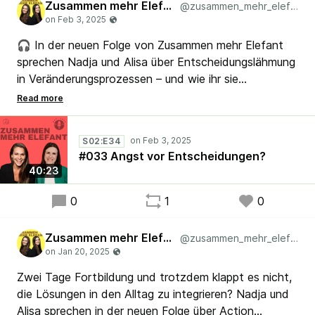
Zusammen mehr Elefant
@zusammen_mehr_elefant
🎧 In der neuen Folge von Zusammen mehr Elefant
sprechen Nadja und Alisa über Entscheidungslähmung
in Veränderungsprozessen – und wie ihr sie
überwinden könnt. 💡 Welche Strategien helfen,
wenn wichtige Entscheidungen aufgeschoben
werden? Hört rein und sichert euch wertvolle Tipps
S02:E34
für euren Veränderungsalltag! 🎧
#033 Angst vor Entscheidungen?
40:23
0
1
0
Zusammen mehr Elefant
@zusammen_mehr_elefant
Zwei Tage Fortbildung und trotzdem klappt es nicht,
die Lösungen in den Alltag zu integrieren? Nadja und
Alisa sprechen in der neuen Folge über Action