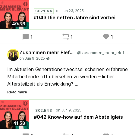
wieder „durchgreifen“ soll?
S02:E44
#043 Die netten Jahre sind vorbei
#Lean #Agile #Kaizen #Scrum
40:36
1
1
1
Zusammen mehr Elefant
@zusammen_mehr_elefant
Im aktuellen Generationenwechsel scheinen erfahrene
Mitarbeitende oft übersehen zu werden – lieber
Altersteilzeit als Entwicklung?
Dabei steckt in ihnen nicht nur wertvolles Wissen,
sondern oft auch Motivation und Lust, weiterhin
etwas zu bewegen.
S02:E43
Wie Organisationen Generation 60+ nicht verlieren,
#042 Know-how auf dem Abstellgleis
sondern gezielt stärken können. Das und mehr in der
41:58
neuen Folge von Zusammen mehr Elefant. 👉 Wie
geht ihr mit dem Generationenwechsel um?