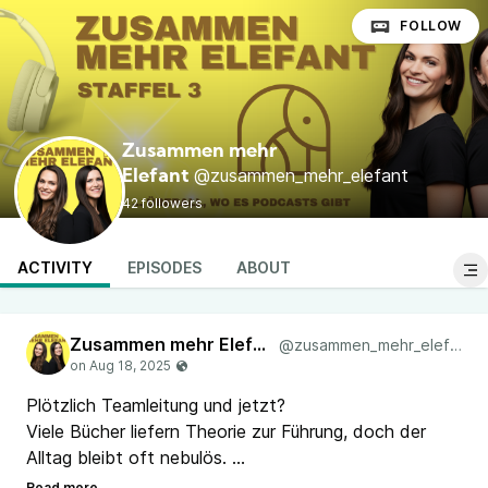
FOLLOW
Zusammen mehr
@zusammen_mehr_elefant
Elefant
42 followers
ACTIVITY
EPISODES
ABOUT
Zusammen mehr Elefant
@zusammen_mehr_elefant
Plötzlich Teamleitung und jetzt?
Viele Bücher liefern Theorie zur Führung, doch der
Alltag bleibt oft nebulös.
Alisa und Nadja sprechen in der neuen Folge darüber,