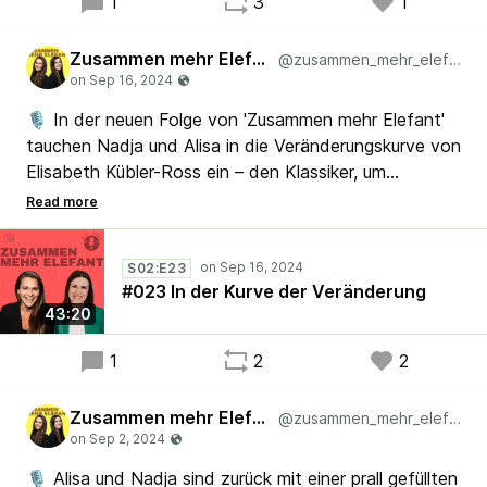
1
3
1
Zusammen mehr Elefant
@zusammen_mehr_elefant
🎙️ In der neuen Folge von 'Zusammen mehr Elefant'
tauchen Nadja und Alisa in die Veränderungskurve von
Elisabeth Kübler-Ross ein – den Klassiker, um
emotionale Reaktionen auf Wandel zu verstehen. 🎙️
Woher kommt die Kurve und wie lässt sie sich in
Organisationen anwenden? Schnallt euch an, die
S02:E23
Berg- und Talfahrt beginnt!
#023 In der Kurve der Veränderung
🚀 Jeden zweiten Dienstag!
43:20
#Lean #Agile #Kaizen #Scrum #Change
1
2
2
Zusammen mehr Elefant
@zusammen_mehr_elefant
🎙️ Alisa und Nadja sind zurück mit einer prall gefüllten