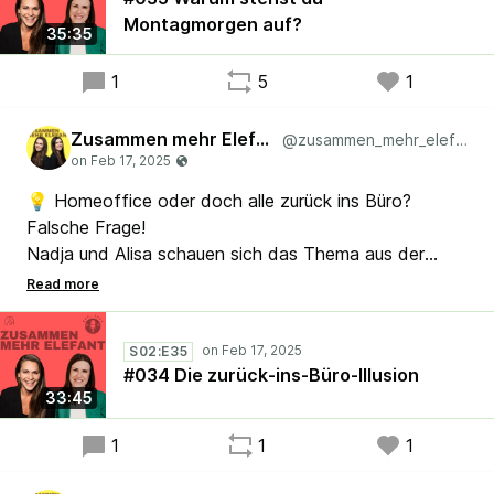
interessieren?
Montagmorgen auf?
35:35
Hört rein und lasst uns gemeinsam die Zukunft
gestalten!
1
5
1
#Lean #Agile #Scrum #Kaizen
Zusammen mehr Elefant
@zusammen_mehr_elefant
💡 Homeoffice oder doch alle zurück ins Büro?
Falsche Frage!
Nadja und Alisa schauen sich das Thema aus der
Perspektive von Lean und Agilität an – und
diskutieren, welche Chancen Unternehmen gerade
verpassen. Welche wissenschaftlichen Erkenntnisse
S02:E35
helfen wirklich, und welche Strukturen machen den
#034 Die zurück-ins-Büro-Illusion
Unterschied? 🎧 Jetzt reinhören – Wäsche
33:45
aufhängen beim Hören ausdrücklich erlaubt!
1
1
1