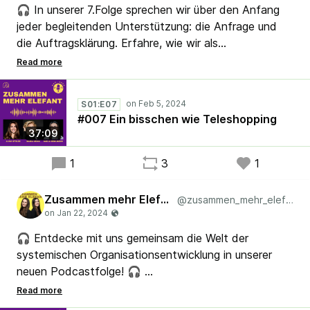
🎧 In unserer 7.Folge sprechen wir über den Anfang
jeder begleitenden Unterstützung: die Anfrage und
die Auftragsklärung. Erfahre, wie wir als
Organisationsentwicklerinnen mit
Erwartungshaltungen umgehen und warum es keine
Einheitslösungen gibt. Die oberste Priorität? Das
S01:E07
Wohl der Organisation.
#007 Ein bisschen wie Teleshopping
Jetzt reinhören! 🎧
37:09
#Podcast #Lean #Agile #Leadership
1
3
1
#Organisatiosentwicklung
Zusammen mehr Elefant
@zusammen_mehr_elefant
🎧 Entdecke mit uns gemeinsam die Welt der
systemischen Organisationsentwicklung in unserer
neuen Podcastfolge! 🎧
Erfahre, warum wir uns unsere Wirklichkeit
zusammenbasteln und wie wir gemeinsam ehrlich