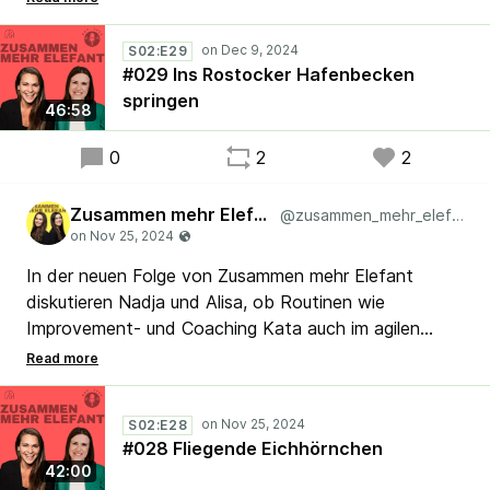
sprechen Nadja und Alisa über die Notwendigkeit von
Risikoanalysen und wie Unternehmen sich auf
S02:E29
Einschränkungen vorbereiten können.
#029 Ins Rostocker Hafenbecken
💡 Mit Special Guest Phillip Stolze erfahrt ihr, wie
springen
46:58
auch ehrenamtliches Engagement dabei helfen kann,
wichtige Infrastrukturen zu schützen. Seid ihr bereit?
0
2
2
Dann geht's jetzt los!
Zusammen mehr Elefant
@zusammen_mehr_elefant
In der neuen Folge von Zusammen mehr Elefant
diskutieren Nadja und Alisa, ob Routinen wie
Improvement- und Coaching Kata auch im agilen
Umfeld funktionieren. 💡 Wie können kleine
Veränderungen zu großen Sprüngen führen – und was
bedeutet das für euch als Coaches und
S02:E28
Führungskräfte? Hört rein und lasst euch inspirieren!
#028 Fliegende Eichhörnchen
✨ #Agile #Coaching #Kata #Lean
42:00