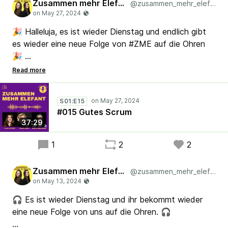
Zusammen mehr Elefant
@zusammen_mehr_elefant
🎉 Halleluja, es ist wieder Dienstag und endlich gibt
es wieder eine neue Folge von #ZME auf die Ohren
🎉
Nachdem wir in der vergangenen Folge Agile
erfolgreich für tot erklärt haben (besser nochmal
S01:E15
nachhören, falls ihr diese Folge verpasst habt),
#015 Gutes Scrum
widmen wir uns in Folge 15 dem Rahmenwerk von
37:29
Scrum.
1
2
2
#Scrum #Lean #Agile #Kaizen
#SystemischeOrganisationsentwicklung
Zusammen mehr Elefant
@zusammen_mehr_elefant
🎧 Es ist wieder Dienstag und ihr bekommt wieder
eine neue Folge von uns auf die Ohren. 🎧