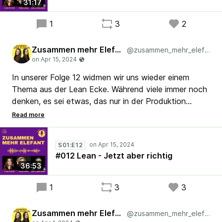
31:17
Was das ist? Hör dir die Folge an und du wirst es
herausfinden.
1
3
2
#Agile #Scrum #Lean #Kaizen
Zusammen mehr Elefant
@zusammen_mehr_elefant
#SystemischeOrganisationsentwicklung
In unserer Folge 12 widmen wir uns wieder einem
Thema aus der Lean Ecke. Während viele immer noch
denken, es sei etwas, das nur in der Produktion
angewendet werden kann, Hält sich in Firmen mit
"Wissensarbeit" das Gerücht, dass Struktur die
Kreativität der Menschen einschränken kann. Haltet
S01:E12
euren Kaffee fest, stellt die Lauscher auf, es geht die
#012 Lean - Jetzt aber richtig
weitere Zerstörung von Vorurteilen in der
36:53
Organisationsentwicklung.
1
3
3
#Scrum #Agile #Kaizen #Systemisch
Zusammen mehr Elefant
@zusammen_mehr_elefant