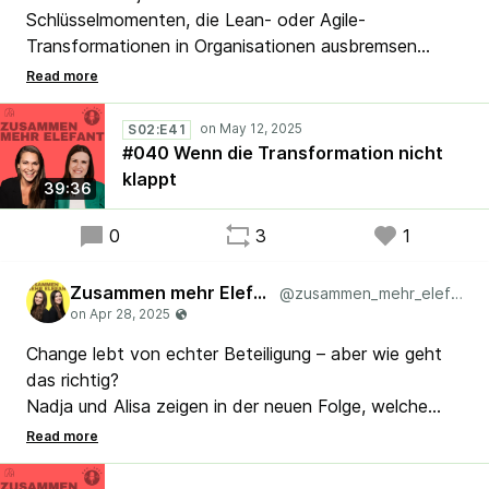
Schlüsselmomenten, die Lean- oder Agile-
Transformationen in Organisationen ausbremsen
können, trotz bester Absichten. Welche typischen
Stolpersteine gibt es, bevor Veränderung überhaupt
richtig starten kann? 👉 Erkennt ihr euch oder euer
S02:E41
Team wieder?
#040 Wenn die Transformation nicht
klappt
39:36
#Lean #Agile #Scrum #Kaizen
0
3
1
Zusammen mehr Elefant
@zusammen_mehr_elefant
Change lebt von echter Beteiligung – aber wie geht
das richtig?
Nadja und Alisa zeigen in der neuen Folge, welche
Stufen und Formate der Mitarbeitendeneinbindung im
Veränderungsprozess wirklich wirken. Warum
Entscheidungen nicht immer schwarz oder weiß sein