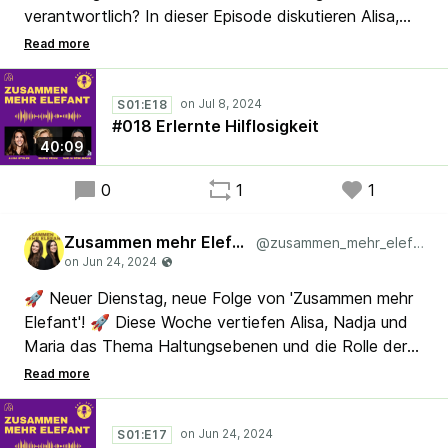
verantwortlich? In dieser Episode diskutieren Alisa,
Nadja und Maria über die Erwartungshaltungen zu
Weiterentwicklung und die Rolle von Führungskräften
und HR. Erfahre, wo Verantwortung endet und
S01:E18
Eigeninitiative beginnt, und ob wir uns selbst in den
#018 Erlernte Hilflosigkeit
Mittelpunkt unserer Weiterentwicklung stellen sollten.
40:09
Zusammen mehr Elefant: Jeden zweiten Dienstag!
#Scrum #Agile #Lean
0
1
1
#SystemischeOrganisationsentwicklung
Zusammen mehr Elefant
@zusammen_mehr_elefant
🚀 Neuer Dienstag, neue Folge von 'Zusammen mehr
Elefant'! 🚀 Diese Woche vertiefen Alisa, Nadja und
Maria das Thema Haltungsebenen und die Rolle der
Führung in Transformationen. Entdeckt, wie
Führungskräfte ihre Organisationen unterstützen
können, um am Markt zu bestehen. Maria stellt das
S01:E17
Konzept des Wertetargets vor und zeigt, wie es