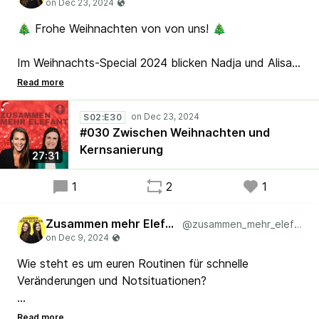
🎄 Frohe Weihnachten von von uns! 🎄
Im Weihnachts-Special 2024 blicken Nadja und Alisa
mit euch zurück – und nach vorne! 💡
Kann man ein Haus agil bauen oder renovieren? Was
hat das Last Planner System damit zu tun, und wie
S02:E30
funktionieren Dailies auf der Baustelle? Lasst euch
#030 Zwischen Weihnachten und
zum Jahresende weihnachtlich inspirieren. Jetzt
Kernsanierung
27:31
reinhören – frohe Feiertage Wir sind am 7.1.2025
wieder zurück! 🌟
1
2
1
#Scrum #Lean #Agile #Kaizen
Zusammen mehr Elefant
@zusammen_mehr_elefant
Wie steht es um euren Routinen für schnelle
Veränderungen und Notsituationen?
In der neuen Folge von Zusammen mehr Elefant