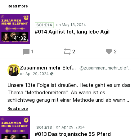
Ist agil eigentlich tot? Dieser Frage haben wir uns
gewidmet. Maria und Nadja sprechen mit Alisa über
die Entstehung und Entwicklung von agilem Arbeiten.
S01:E14
Wir beschäftigen uns ebenfalls mit der immer
#014 Agil ist tot, lang lebe Agil
wiederkehrenden Frage: Wann befinden wir uns im
41:32
komplexen Bereich bei Projekten?
1
2
2
#Lean #Agile #Scrum #Kaizen #Systemtheorie
Zusammen mehr Elefant
@zusammen_mehr_elefant
Unsere 13te Folge ist draußen. Heute geht es um das
Thema "Methodenreiterei". Ab wann ist es
schlichtweg genug mit einer Methode und ab wann
sollte in Richtung weiterer Ansätze geblickt werden,
um kontinuierliche Verbesserung auch wirklich zu
leben? Basierend auf einer weiteren Community
S01:E13
Anfrage diskutieren wir u.a. das Thema des sog. 5S.
#013 Das trojanische 5S-Pferd