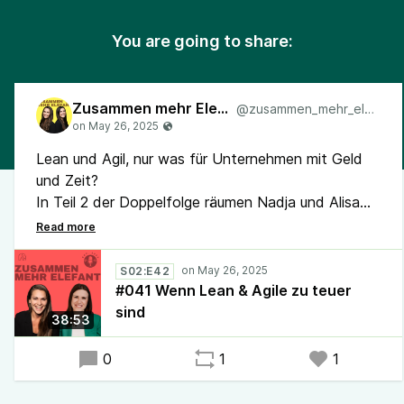
You are going to share:
Zusammen mehr Elefant
@zusammen_mehr_elefant
Lean und Agil, nur was für Unternehmen mit Geld
und Zeit?
In Teil 2 der Doppelfolge räumen Nadja und Alisa
mit typischen Denkfehlern auf, die eure
Transformation torpedieren können. Zwischen „uns
geht’s zu gut“ und „dafür fehlt uns das Budget“
S02:E42
liegt oft nur ein gedanklicher Trugschluss.
#041 Wenn Lean & Agile zu teuer
👉 Welche Ausrede hält euch (noch) zurück?
sind
38:53
#Lean #Agile #Kaizen #Scrum
0
1
1