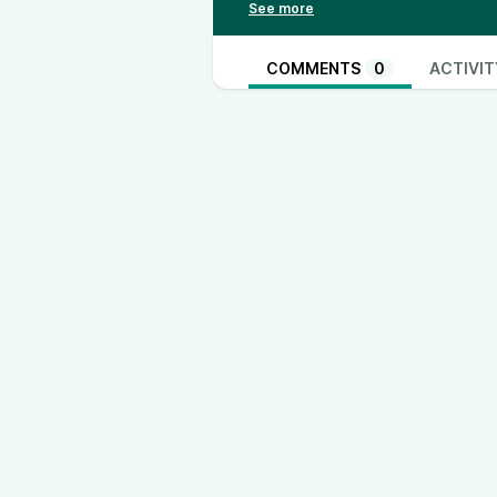
+++
Zitate zur Folge
“Ist überhaupt bekannt, woran 
COMMENTS
0
ACTIVIT
“Es ist natürlich immer wichtig,
soll, mit im Entwicklungsteam zu 
“Das ist wirklich eine Sehr große
+++
Links zur Folge
Teamleitung konkret
Lean auf gut Deutsch Band 1
Agile Competitors and Virtual Or
+++
Fragen, Anregungen oder Themenw
Zusammen mehr Elefant
Bewerbt euch für ein Erstgesprä
www.nadjaboehlmann.com
Alisa Stolze
|
Nadja Böhlmann
|
Musik “Zusammen mehr Elefant 
“Zusammen mehr Elefant” ist eine