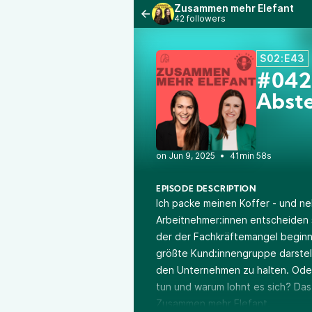
Zusammen mehr Elefant
42 followers
S02:E43
#042
Abste
•
41min 58s
EPISODE DESCRIPTION
Ich packe meinen Koffer - und n
Arbeitnehmer:innen entscheiden sic
der der Fachkräftemangel beginn
größte Kund:innengruppe darstellt
den Unternehmen zu halten. Oder 
tun und warum lohnt es sich? Das 
Zusammen mehr Elefant.