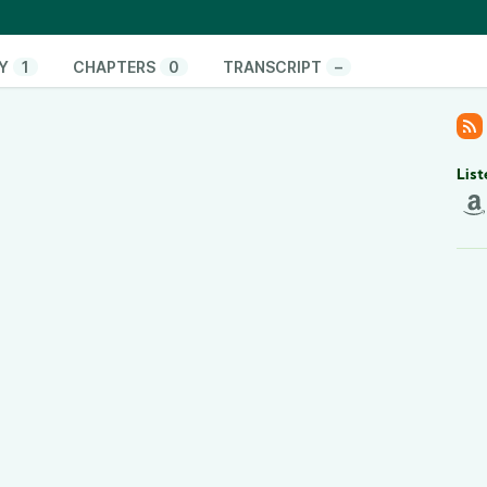
diese Personengruppe momentan arbeitet?”
Y
1
CHAPTERS
0
TRANSCRIPT
–
 Leute aus der Zielgruppe, die angesprochen werden
haben.”
 Zahl an Leuten, die demnächst geht.”
List
ganizations
ünsche? Kontaktiert uns gern via LinkedIn:
ch:
www.scrumevents.de
Theme Song” von
Philipp Körner
 Produktion von Alisa Stolze und Nadja Böhlmann