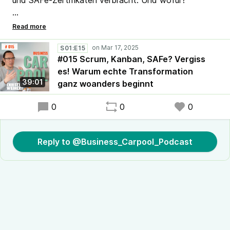
und SAFe-Zertifikaten verbracht. Und wofür?
🔥 „Ich habe hinter viele agile Unternehmen geschaut
– und dahinter war nichts.“ – Christian Weinert
S01:E15
#015 Scrum, Kanban, SAFe? Vergiss
In Folge #015 sprechen wir über das Scheitern der
es! Warum echte Transformation
Agilitäts-Industrie – und echte Alternativen.
39:01
ganz woanders beginnt
🎧 Jetzt hören, bevor du dein nächstes Zertifikat
0
0
0
buchst!
#Agilität #Scrum #Transformation
Reply to @Business_Carpool_Podcast
#BusinessCarpoolPodcast #Selbstorganisation
#Leadership