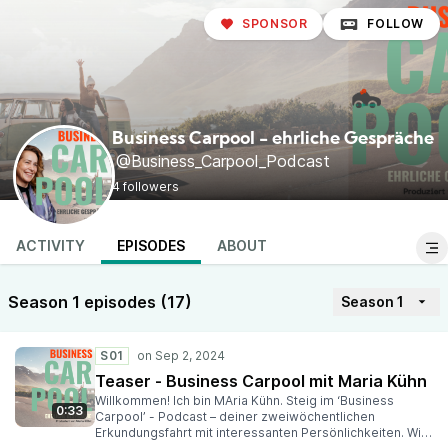
SPONSOR
FOLLOW
Business Carpool - ehrliche Gespräche
@Business_Carpool_Podcast
4 followers
ACTIVITY
EPISODES
ABOUT
Season 1 episodes (17)
Season 1
S01
Teaser - Business Carpool mit Maria Kühn
Willkommen! Ich bin MAria Kühn. Steig im ‘Business
0:33
Carpool’ - Podcast – deiner zweiwöchentlichen
Erkundungsfahrt mit interessanten Persönlichkeiten. Wir