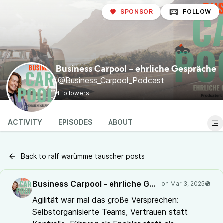
SPONSOR
FOLLOW
Business Carpool - ehrliche Gespräche
@Business_Carpool_Podcast
4 followers
ACTIVITY
EPISODES
ABOUT
Back to ralf warümme tauscher posts
Business Carpool - ehrliche Gespräche
@Busines
Agilität war mal das große Versprechen:
Selbstorganisierte Teams, Vertrauen statt