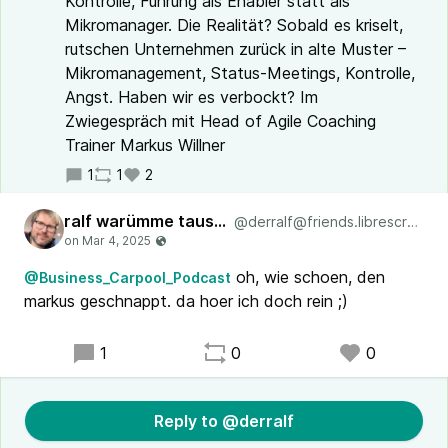
Kontrolle, Führung als Enabler statt als
Mikromanager. Die Realität? Sobald es kriselt,
rutschen Unternehmen zurück in alte Muster –
Mikromanagement, Status-Meetings, Kontrolle,
Angst. Haben wir es verbockt? Im
Zwiegespräch mit Head of Agile Coaching
Trainer Markus Willner
1
1
2
ralf warümme tauscher
@derralf@friends.librescrum.org
oh, wie schoen, den
@Business_Carpool_Podcast
markus geschnappt. da hoer ich doch rein ;)
1
0
0
Reply to @derralf