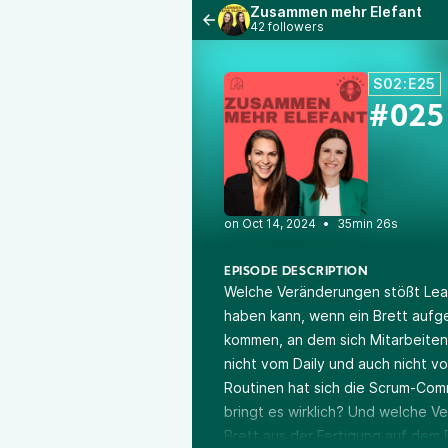
Zusammen mehr Elefant
42 followers
S02:E25
#025 
•
35min 26s
EPISODE DESCRIPTION
Welche Veränderungen stößt Lean
haben kann, wenn ein Brett aufge
kommen, an dem sich Mitarbeitend
nicht vom Daily und auch nicht 
Routinen hat sich die Scrum-Co
bringt es wirklich? Und welche 
Brett aus der Fertigung auf dem 